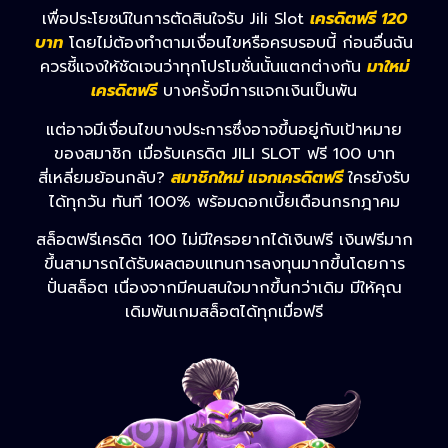
เพื่อประโยชน์ในการตัดสินใจรับ Jili Slot
เครดิตฟรี 120
บาท
โดยไม่ต้องทำตามเงื่อนไขหรือครบรอบนี้ ก่อนอื่นฉัน
ควรชี้แจงให้ชัดเจนว่าทุกโปรโมชั่นนั้นแตกต่างกัน
มาใหม่
เครดิตฟรี
บางครั้งมีการแจกเงินเป็นพัน
แต่อาจมีเงื่อนไขบางประการซึ่งอาจขึ้นอยู่กับเป้าหมาย
ของสมาชิก เมื่อรับเครดิต JILI SLOT ฟรี 100 บาท
สี่เหลี่ยมย้อนกลับ?
สมาชิกใหม่ แจกเครดิตฟรี
ใครยังรับ
ได้ทุกวัน ทันที 100% พร้อมดอกเบี้ยเดือนกรกฎาคม
สล็อตฟรีเครดิต 100 ไม่มีใครอยากได้เงินฟรี เงินฟรีมาก
ขึ้นสามารถได้รับผลตอบแทนการลงทุนมากขึ้นโดยการ
ปั่นสล็อต เนื่องจากมีคนสนใจมากขึ้นกว่าเดิม มีให้คุณ
เดิมพันเกมสล็อตได้ทุกเมื่อฟรี