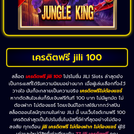
เครดิตฟรี jili 100
สล็อต
เครดิตฟรี jili 100
โปรโมชั่น JILI Slots ล่าสุดยัง
เป็นกระแสที่ได้รับความนิยมอย่างมาก เมื่อผู้เล่นเลือกที่จะไว้
วางใจ มันก็จะกลายเป็นความจริง
เครดิตฟรีไม่ต้องแชร์
หากตัดสินใจเล่นก็รับเงินฟรีทันที 100 บาท ไม่มีผูกมัด ไม่
ต้องฝาก ไม่ต้องแชร์ โดยเงินมีโอกาสใช้มากกว่าสปิน
สล็อตออนไลน์ทุกเกมในค่าย JILI นี้ บนเว็บไซต์เกมฟรี 100
เครดิตล่าสุดเป็นโปรโมชั่นโบนัสที่มีค่าที่สุดอย่างไม่ต้อง
สงสัย ทุกเดือน
jili เครดิตฟรี ไม่ต้องฝาก ไม่ต้องแชร์
ผู้ใช้
เก่าและใหม่มีสิทธิ์เท่าเทียมกัน
77 jili เครดิตฟรี
คุณ