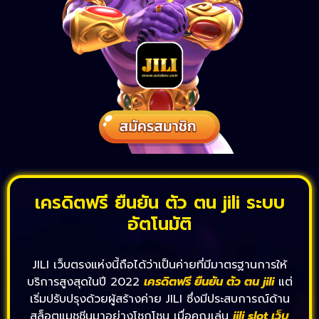
เครดิตฟรี ยืนยัน ตัว ตน jili ระบบ
อัตโนมัติ
JILI เว็บตรงแห่งนี้ถือได้ว่าเป็นค่ายที่มีมาตรฐานการให้
บริการสูงสุดในปี 2022
เครดิตฟรี ยืนยัน ตัว ตน jili
แต่
เริ่มปรับปรุงด้วยผู้สร้างค่าย JILI ซึ่งมีประสบการณ์ด้าน
สล็อตแมชชีนมาอย่างโชกโชน เมื่อคุณเล่น
jili slot เว็บ